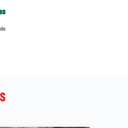
as
de
S