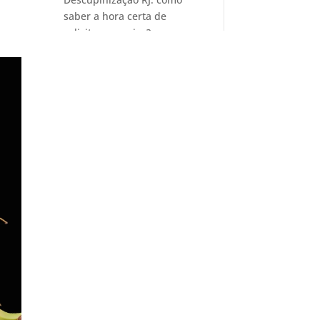
saber a hora certa de
solicitar o serviço?
Limpeza e Higienização de
Caixas d’água e Cisternas:
contrate uma empresa séria
para efetuar o serviço