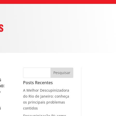
S
Pesquisar
s
Posts Recentes
o:
A Melhor Descupinizadora
o
do Rio de Janeiro: conheça
os principais problemas
contidos
s
Descupinização RJ: como