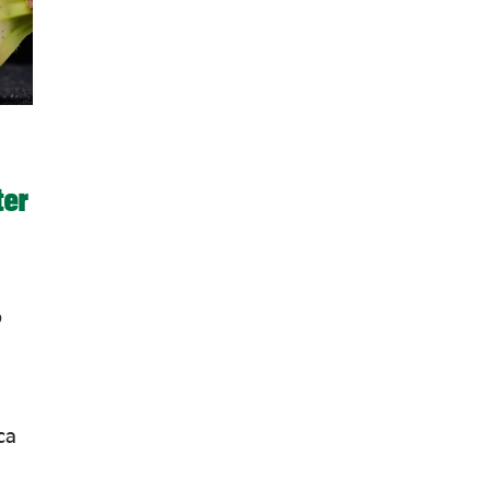
ter
o
ca