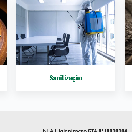
Sanitização
CTA N° IN010104
INEA Higienização