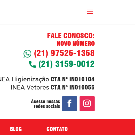
FALE CONOSCO:
NOVO NÚMERO
(21) 97526-1368
(21) 3159-0012
CTA N° IN010104
NEA Higienização
CTA N° IN010055
INEA Vetores
Acesse nossas
redes sociais
BLOG
CONTATO