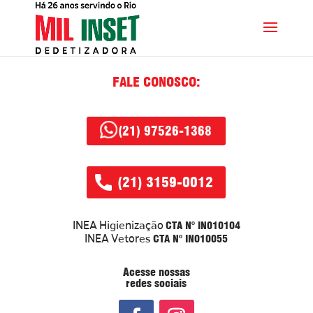
FALE CONOSCO:
(21) 97526-1368
(21) 3159-0012
CTA N° IN010104
INEA Higienização
CTA N° IN010055
INEA Vetores
Acesse nossas
redes sociais