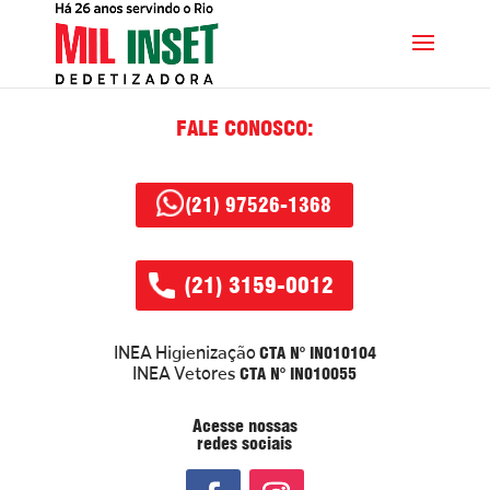
FALE CONOSCO:
(21) 97526-1368
(21) 3159-0012
CTA N° IN010104
INEA Higienização
CTA N° IN010055
INEA Vetores
Acesse nossas
redes sociais